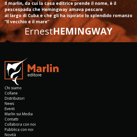
Il marlin, da cui la casa editrice prende il nome, è il
pescespada che Hemingway amava pescare
al largo di Cuba e che gli ha ispirato lo splendido romanzo
“Il vecchio e il mare”
Ernest
HEMINGWAY
Chi siamo
Collane
Distributori
News
Eventi
Marlin sui Media
Contatti
Collabora con noi
Pubblica con noi
Novità