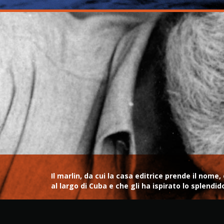
Il marlin, da cui la casa editrice prende il no
al largo di Cuba e che gli ha ispirato lo splendi