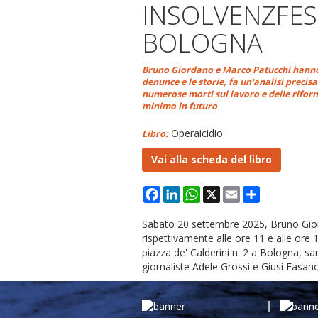
INSOLVENZFES
BOLOGNA
Bruno Giordano e Marco Patucchi hanno s
denunce e le storie, fa un'analisi precisa
numerose morti sul lavoro e delle riform
minimo in futuro
Operaicidio
Libro:
Vai alla scheda del libro
Facebook
LinkedIn
WhatsApp
X
Email
Condividi
Sabato 20 settembre 2025, Bruno Gio
rispettivamente alle ore 11 e alle ore
piazza de' Calderini n. 2 a Bologna, sar
giornaliste Adele Grossi e Giusi Fasano