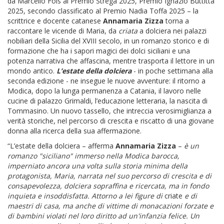
da Marcello Fois al Premio Strega 2025, Premio Ignazio Buttitta
2025, secondo classificato al Premio Nadia Toffa 2025 – la
scrittrice e docente catanese
Annamaria Zizza
torna a
raccontare le vicende di Maria, da
criata
a dolciera nei palazzi
nobiliari della Sicilia del XVIII secolo, in un romanzo storico e di
formazione che ha i sapori magici dei dolci siciliani e una
potenza narrativa che affascina, mentre trasporta il lettore in un
mondo antico.
L’estate della dolciera
- in poche settimana alla
seconda edizione - ne insegue le nuove avventure: il ritorno a
Modica, dopo la lunga permanenza a Catania, il lavoro nelle
cucine di palazzo Grimaldi, l’educazione letteraria, la nascita di
Tommasino. Un nuovo tassello, che intreccia verosimiglianza a
verità storiche, nel percorso di crescita e riscatto di una giovane
donna alla ricerca della sua affermazione.
“L’estate della dolciera – afferma
Annamaria Zizza
–
è
un
romanzo "siciliano" immerso nella Modica barocca,
imperniato ancora una volta sulla storia minima della
protagonista, Maria, narrata nel suo percorso di crescita e di
consapevolezza, dolciera sopraffina e ricercata, ma in fondo
inquieta e insoddisfatta. Attorno a lei figure di
criate
e di
maestri di casa, ma anche di vittime di monacazioni forzate e
di bambini violati nel loro diritto ad un'infanzia felice. Un