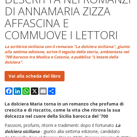
DI ANNAMARIA ZIZZA
AFFASCINA E
COMMUOVE I LETTORI
La scrittrice siciliana con il romanzo "La dolciera siciliana", giunto
alla settima edizione, scrive il seguito della storia, ambientata nel
'700 barocco tra Modica e Catania, e pubblica "L'estate della
dolciera".
Vai alla scheda del libro
Facebook
LinkedIn
WhatsApp
X
Email
Condividi
La dolciera Maria torna in un romanzo che profuma di
crescita e di riscatto, come la vita che ritrova la sua
dolcezza nel cuore della Sicilia barocca del ’700
Passioni, profumi, ritorni e tradimenti: dopo il fortunato
La
dolciera siciliana
- giunto alla settima edizione, candidato