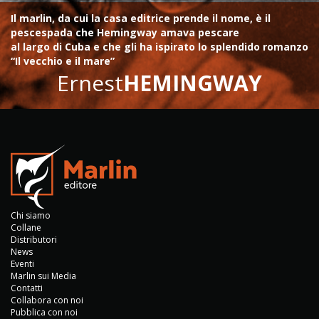
Il marlin, da cui la casa editrice prende il nome, è il
pescespada che Hemingway amava pescare
al largo di Cuba e che gli ha ispirato lo splendido romanzo
“Il vecchio e il mare”
Ernest
HEMINGWAY
Chi siamo
Collane
Distributori
News
Eventi
Marlin sui Media
Contatti
Collabora con noi
Pubblica con noi