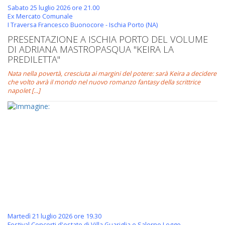
Sabato 25 luglio 2026 ore 21.00
Ex Mercato Comunale
I Traversa Francesco Buonocore - Ischia Porto (NA)
PRESENTAZIONE A ISCHIA PORTO DEL VOLUME
DI ADRIANA MASTROPASQUA "KEIRA LA
PREDILETTA"
Nata nella povertà, cresciuta ai margini del potere: sarà Keira a decidere
che volto avrà il mondo nel nuovo romanzo fantasy della scrittrice
napolet [...]
Martedì 21 luglio 2026 ore 19.30
Festival Concerti d'estate di Villa Guariglia e Salerno Legge