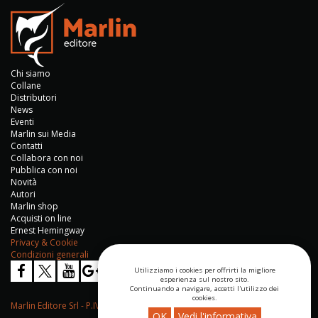
Chi siamo
Collane
Distributori
News
Eventi
Marlin sui Media
Contatti
Collabora con noi
Pubblica con noi
Novità
Autori
Marlin shop
Acquisti on line
Ernest Hemingway
Privacy & Cookie
Condizioni generali
Utilizziamo i cookies per offrirti la migliore
esperienza sul nostro sito.
Continuando a navigare, accetti l'utilizzo dei
cookies.
Marlin Editore Srl - P.IVA 04276670652
OK
Vedi l'informativa