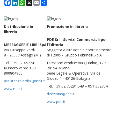
Facebook
LinkedIn
WhatsApp
X
Email
Condividi
Distribuzione in
Promozione in libreria
libreria
PDE Srl
- Servizi Commerciali per
MESSAGGERIE LIBRI SpA
l’Editoria
Via Giuseppe Verdi,
Soggetta a direzione e coordinamento
8 • 20057 Assago (MI)
di F2005 - Gruppo Feltrinelli S.p.A.
Tel. +39 02 457741
Direzione vendite: Via Quadrio, 17
•
Numero verde +39
20154 Milano
800804900
Sede Legale & Operativa: Via de'
Giudei, 4
•
40126 Bologna
assistenza.ordini@meli.it
T
el. +39 02 75291.548 – 051 352704
www.meli.it
direzione@pde.it
www.pde.it