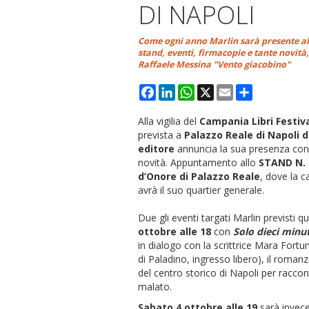
DI NAPOLI
Come ogni anno Marlin sarà presente all
stand, eventi, firmacopie e tante novit
Raffaele Messina "Vento giacobino"
Facebook
LinkedIn
WhatsApp
X
Email
Condividi
Alla vigilia del
Campania Libri Festiva
prevista a
Palazzo Reale di Napoli d
editore
annuncia la sua presenza con
novità. Appuntamento allo
STAND N. 
d’Onore di Palazzo Reale
, dove la c
avrà il suo quartier generale.
Due gli eventi targati Marlin previsti 
ottobre alle 18
con
Solo dieci minu
in dialogo con la scrittrice Mara Fortu
di Paladino, ingresso libero), il roman
del centro storico di Napoli per raccon
malato.
Sabato 4 ottobre alle 19
sarà invece