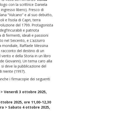
logo con la scrittrice Daniela
ingresso libero). Fresco di
llana “Vulcano” e al suo debutto,
 e l’isola di Capri, terra
ivoluzione del 1799. Protagonista
gl’Incurabili e patriota
di fermenti, ideali e passioni
o nel Seicento, e L’azzurro
ra mondiale, Raffaele Messina
 racconto del destino di un
 vento e della Storia in un libro
de Giovanni). Un tema caro alla
à si deve la pubblicazione del
i niente (1997).
 anche i firmacopie dei seguenti
> Venerdi 3 ottobre 2025,
ttobre 2025, ore 11,00-12,30
a > Sabato 4 ottobre 2025,