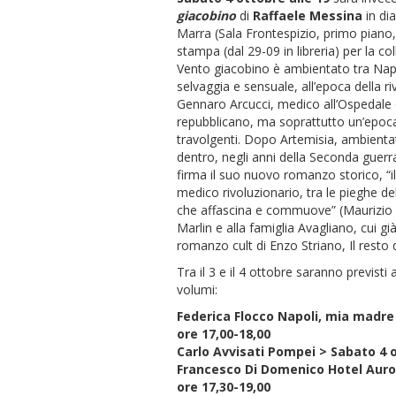
giacobino
di
Raffaele Messina
in dia
Marra (Sala Frontespizio, primo piano, 
stampa (dal 29-09 in libreria) per la co
Vento giacobino è ambientato tra Napoli
selvaggia e sensuale, all’epoca della r
Gennaro Arcucci, medico all’Ospedale de
repubblicano, ma soprattutto un’epoca 
travolgenti. Dopo Artemisia, ambientat
dentro, negli anni della Seconda guer
firma il suo nuovo romanzo storico, “il
medico rivoluzionario, tra le pieghe del
che affascina e commuove” (Maurizio 
Marlin e alla famiglia Avagliano, cui gi
romanzo cult di Enzo Striano, Il resto d
Tra il 3 e il 4 ottobre saranno previsti
volumi:
Federica Flocco Napoli, mia madre 
ore 17,00-18,00
Carlo Avvisati Pompei > Sabato 4 o
Francesco Di Domenico Hotel Auror
ore 17,30-19,00