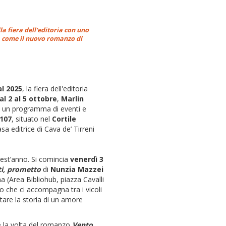
a fiera dell'editoria con uno
à, come il nuovo romanzo di
l 2025
, la fiera dell'editoria
al 2 al 5 ottobre
,
Marlin
 un programma di eventi e
107
, situato nel
Cortile
asa editrice di Cava de’ Tirreni
quest’anno. Si comincia
venerdì 3
ti, prometto
di
Nunzia Mazzei
na (Area Bibliohub, piazza Cavalli
zo che ci accompagna tra i vicoli
tare la storia di un amore
 la volta del romanzo
Vento