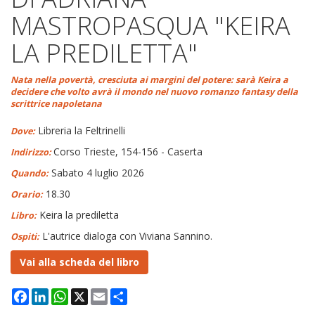
MASTROPASQUA "KEIRA
LA PREDILETTA"
Nata nella povertà, cresciuta ai margini del potere: sarà Keira a
decidere che volto avrà il mondo nel nuovo romanzo fantasy della
scrittrice napoletana
Libreria la Feltrinelli
Dove:
Corso Trieste, 154-156 - Caserta
Indirizzo:
Sabato 4 luglio 2026
Quando:
18.30
Orario:
Keira la prediletta
Libro:
L'autrice dialoga con Viviana Sannino.
Ospiti:
Vai alla scheda del libro
Facebook
LinkedIn
WhatsApp
X
Email
Condividi