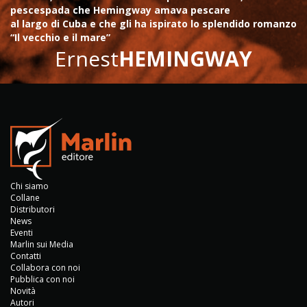
pescespada che Hemingway amava pescare
al largo di Cuba e che gli ha ispirato lo splendido romanzo
“Il vecchio e il mare”
Ernest
HEMINGWAY
Chi siamo
Collane
Distributori
News
Eventi
Marlin sui Media
Contatti
Collabora con noi
Pubblica con noi
Novità
Autori