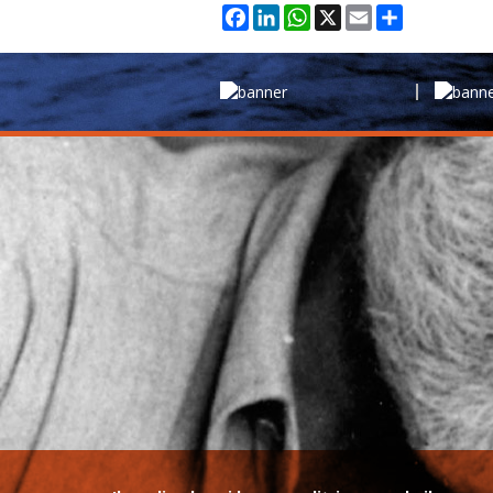
Facebook
LinkedIn
WhatsApp
X
Email
Condividi