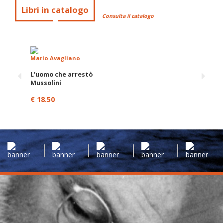
Libri in catalogo
Consulta il catalogo
Mario Avagliano
L'uomo che arrestò
Mussolini
€ 18.50