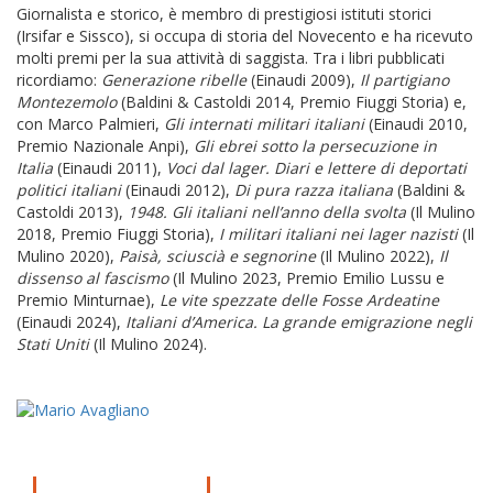
Giornalista e storico, è membro di prestigiosi istituti storici
(Irsifar e Sissco), si occupa di storia del Novecento e ha ricevuto
molti premi per la sua attività di saggista. Tra i libri pubblicati
ricordiamo:
Generazione ribelle
(Einaudi 2009),
Il partigiano
Montezemolo
(Baldini & Castoldi 2014, Premio Fiuggi Storia) e,
con Marco Palmieri,
Gli internati militari italiani
(Einaudi 2010,
Premio Nazionale Anpi),
Gli ebrei sotto la persecuzione in
Italia
(Einaudi 2011),
Voci dal lager. Diari e lettere di deportati
politici italiani
(Einaudi 2012),
Di pura razza italiana
(Baldini &
Castoldi 2013),
1948. Gli italiani nell’anno della svolta
(Il Mulino
2018, Premio Fiuggi Storia),
I militari italiani nei lager nazisti
(Il
Mulino 2020),
Paisà, sciuscià e segnorine
(Il Mulino 2022),
Il
dissenso al fascismo
(Il Mulino 2023, Premio Emilio Lussu e
Premio Minturnae),
Le vite spezzate delle Fosse Ardeatine
(Einaudi 2024),
Italiani d’America. La grande emigrazione negli
Stati Uniti
(Il Mulino 2024).