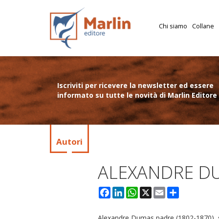
Chi siamo
Collane
Iscriviti per ricevere la newsletter ed essere
informato su tutte le novità di Marlin Editore
Autori
ALEXANDRE D
Facebook
LinkedIn
WhatsApp
X
Email
Condividi
Alexandre Dumas padre (1802-1870), 