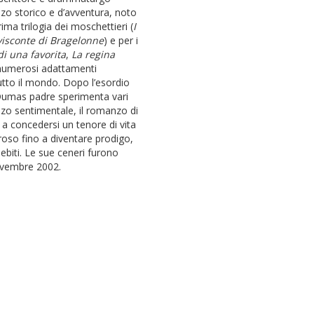
zo storico e d’avventura, noto
rima trilogia dei moschettieri (
I
 visconte di Bragelonne
) e per i
di una favorita
,
La regina
ti numerosi adattamenti
tutto il mondo. Dopo l’esordio
 Dumas padre sperimenta vari
anzo sentimentale, il romanzo di
e a concedersi un tenore di vita
eroso fino a diventare prodigo,
biti. Le sue ceneri furono
novembre 2002.