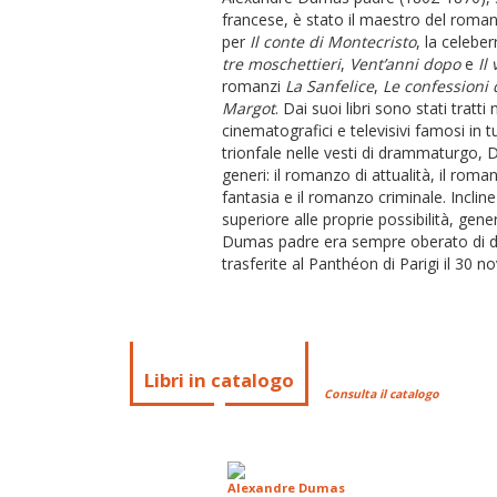
francese, è stato il maestro del roman
per
Il conte di Montecristo
, la celeber
tre moschettieri
,
Vent’anni dopo
e
Il
romanzi
La Sanfelice
,
Le confessioni 
Margot
. Dai suoi libri sono stati trat
cinematografici e televisivi famosi in 
trionfale nelle vesti di drammaturgo,
generi: il romanzo di attualità, il rom
fantasia e il romanzo criminale. Inclin
superiore alle proprie possibilità, gen
Dumas padre era sempre oberato di de
trasferite al Panthéon di Parigi il 30 
Libri in catalogo
Consulta il catalogo
Alexandre Dumas