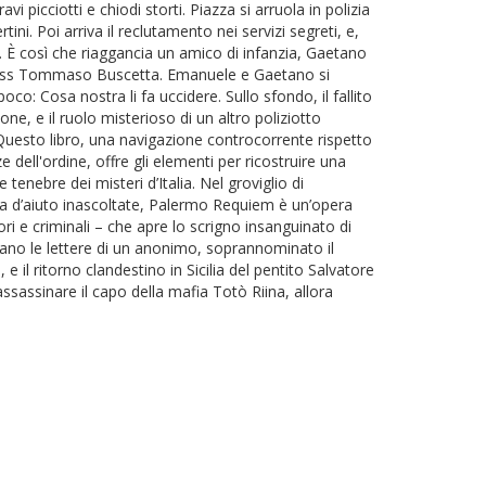
i picciotti e chiodi storti. Piazza si arruola in polizia
ini. Poi arriva il reclutamento nei servizi segreti, e,
fia. È così che riaggancia un amico di infanzia, Gaetano
l boss Tommaso Buscetta. Emanuele e Gaetano si
o: Cosa nostra li fa uccidere. Sullo sfondo, il fallito
ne, e il ruolo misterioso di un altro poliziotto
uesto libro, una navigazione controcorrente rispetto
ze dell'ordine, offre gli elementi per ricostruire una
 tenebre dei misteri d’Italia. Nel groviglio di
 urla d’aiuto inascoltate, Palermo Requiem è un’opera
ori e criminali – che apre lo scrigno insanguinato di
rano le lettere di un anonimo, soprannominato il
e il ritorno clandestino in Sicilia del pentito Salvatore
ssassinare il capo della mafia Totò Riina, allora