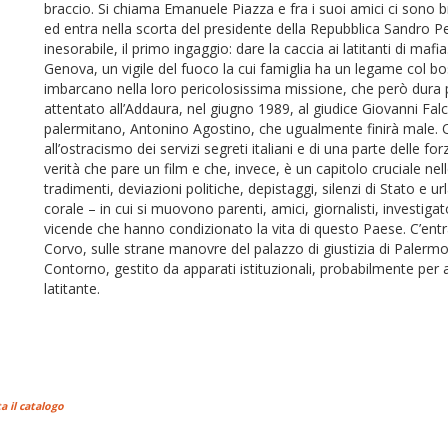
braccio. Si chiama Emanuele Piazza e fra i suoi amici ci sono brav
ed entra nella scorta del presidente della Repubblica Sandro Pert
inesorabile, il primo ingaggio: dare la caccia ai latitanti di ma
Genova, un vigile del fuoco la cui famiglia ha un legame co
imbarcano nella loro pericolosissima missione, che però dura poc
attentato all’Addaura, nel giugno 1989, al giudice Giovanni Falco
palermitano, Antonino Agostino, che ugualmente finirà male. Q
all’ostracismo dei servizi segreti italiani e di una parte delle for
verità che pare un film e che, invece, è un capitolo cruciale nelle
tradimenti, deviazioni politiche, depistaggi, silenzi di Stato e
corale – in cui si muovono parenti, amici, giornalisti, investigat
vicende che hanno condizionato la vita di questo Paese. C’ent
Corvo, sulle strane manovre del palazzo di giustizia di Palermo, 
Contorno, gestito da apparati istituzionali, probabilmente per a
latitante.
a il catalogo