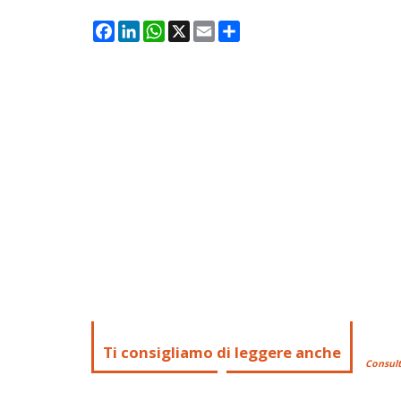
Facebook
LinkedIn
WhatsApp
X
Email
Condividi
Ti consigliamo di leggere anche
Consult