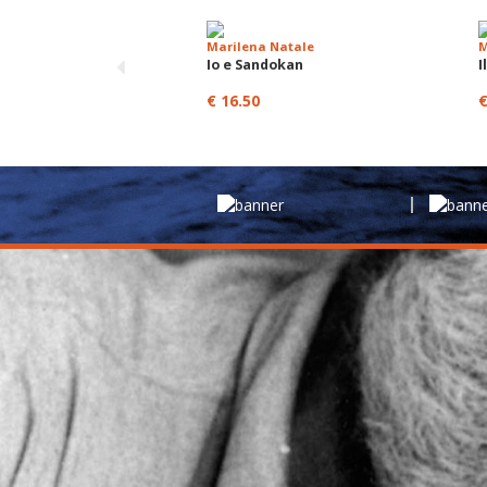
Marilena Natale
M
Io e Sandokan
I
€ 16.50
€