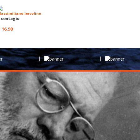
assimiliano Iervolino
l contagio
 16.90