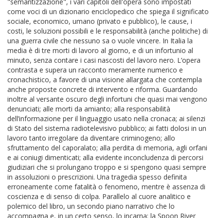
"semantizzazione", i vari capitoli dell'opera sono impostati
come voci di un dizionario enciclopedico che spiega il significato
sociale, economico, umano (privato e pubblico), le cause, i
costi, le soluzioni possibili e le responsabilità (anche politiche) di
una guerra civile che nessuno sa o vuole vincere. In Italia la
media è di tre morti di lavoro al giorno, e di un infortunio al
minuto, senza contare i casi nascosti del lavoro nero. L’opera
contrasta e supera un racconto meramente numerico e
cronachistico, a favore di una visione allargata che contempla
anche proposte concrete di intervento e riforma. Guardando
inoltre al versante oscuro degli infortuni che quasi mai vengono
denunciati; alle morti da amianto; alla responsabilità
dell’informazione per il linguaggio usato nella cronaca; ai silenzi
di Stato del sistema radiotelevisivo pubblico; ai fatti dolosi in un
lavoro tanto irregolare da diventare criminogeno; allo
sfruttamento del caporalato; alla perdita di memoria, agli orfani
e ai coniugi dimenticati; alla evidente inconcludenza di percorsi
giudiziari che si prolungano troppo e si spengono quasi sempre
in assoluzioni o prescrizioni. Una tragedia spesso definita
erroneamente come fatalità o fenomeno, mentre è assenza di
coscienza e di senso di colpa. Parallelo al cuore analitico e
polemico del libro, un secondo piano narrativo che lo
accompagna e, in un certo senso, lo incarna: la Spoon River