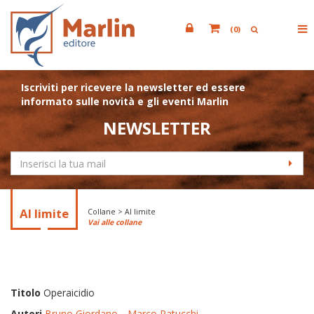
(
0
)
Iscriviti per ricevere la newsletter ed essere
informato sulle novità e gli eventi Marlin
NEWSLETTER
Al limite
Collane > Al limite
Vai alle collane
Titolo
Operaicidio
Autori
Bruno Giordano
Marco Patucchi