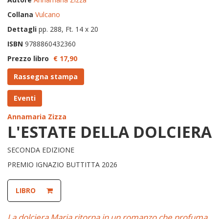
Collana
Vulcano
Dettagli
pp. 288, Ft. 14 x 20
ISBN
9788860432360
Prezzo libro
€ 17,
90
Rassegna stampa
Eventi
Annamaria Zizza
L'ESTATE DELLA DOLCIERA
SECONDA EDIZIONE
PREMIO IGNAZIO BUTTITTA 2026
LIBRO
La dolciera Maria ritorna in un romanzo che profuma