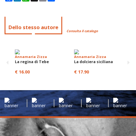
Dello stesso autore
Consulta il catalogo
Annamaria Zizza
Annamaria Zizza
La regina di Tebe
La dolciera siciliana
€ 16.00
€ 17.90