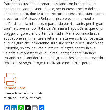
frattempo Giuseppe, ritornato a Milano con la speranza di
rivedere un giorno Maria, riesce, per interessamento del suo
antico maestro, don Martino Pedrotti, ad essere assunto come
precettore di Galeazzo Beltrami, ricco e ozioso rampollo
dell’aristocrazia milanese, e parte, sia pur riluttante, per il “gran
tour”, attraversando l’Italia da Venezia a Napoli. Sarà, quello, un
viaggio lungo e pieno di terribili insidie. Maria continua la sua
educazione sentimentale e letteraria attraverso la conoscenza
di due figure che incideranno sulle sue scelte di vita: suor Maria
Colomba, spirito inquieto e infelice, relegata contro la sua
volontà al monastero dello Spirito Santo; e padre Mariano
Patanè, a cui confiderà il suo più grande desiderio. Imprevedibile
l’epilogo tra sogni, progetti realizzati e incontri insperati.
Scheda libro
Stampa la scheda completa
relativa al libro selezionato
Facebook
LinkedIn
WhatsApp
X
Email
Condividi