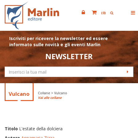
(
0
)
Iscriviti per ricevere la newsletter ed essere
informato sulle novità e gli eventi Marlin
NEWSLETTER
Vulcano
Collane > Vulcano
Vai alle collane
Titolo
L'estate della dolciera
Autore
Annamaria Zizza