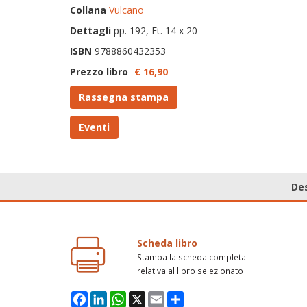
Collana
Vulcano
Dettagli
pp. 192, Ft. 14 x 20
ISBN
9788860432353
Prezzo libro
€ 16,
90
Rassegna stampa
Eventi
Des
Scheda libro
Stampa la scheda completa
relativa al libro selezionato
Facebook
LinkedIn
WhatsApp
X
Email
Condividi