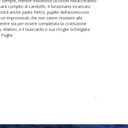
per sempre, mentre misteriose uccisioni minacceranno
. Sarà compito di Landolfo, il funzionario incaricato
riosirà anche padre Pietro, pupillo dell’arcivescovo
tori improvvisati che non sanno resistere alla
 mentre sta per essere completata la costruzione
à, Matteo, e il Guiscardo e sua moglie Sichelgaita
 Puglia.