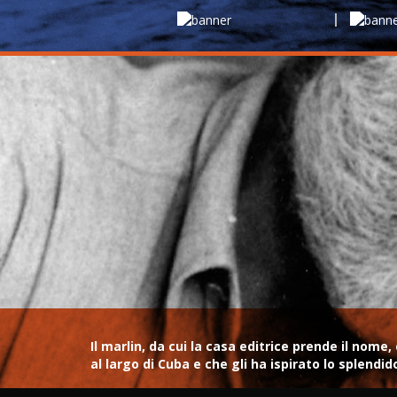
Il marlin, da cui la casa editrice prende il no
al largo di Cuba e che gli ha ispirato lo splendi