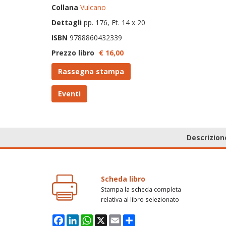
Collana
Vulcano
Dettagli
pp. 176, Ft. 14 x 20
ISBN
9788860432339
Prezzo libro
€ 16,
00
Rassegna stampa
Eventi
Descrizion
Scheda libro
Stampa la scheda completa
relativa al libro selezionato
Facebook
LinkedIn
WhatsApp
X
Email
Condividi