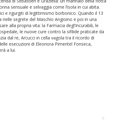
cenda di Sébastien e Graziella: un marinaio della flotta
nna sensuale e selvaggia come l’isola in cui abita.
tici e rigurgiti di legittimismo borbonico. Quando il 13
a nelle segrete del Maschio Angioino e poi in una
sare alla propria vita: la Farmacia degl’Incurabili, le
spedale, le nuove cure contro la sifilide praticate da
a dal re, Arcucci in cella vagola tra il ricordo di
 delle esecuzioni di Eleonora Pimentel Fonseca,
à a lui.