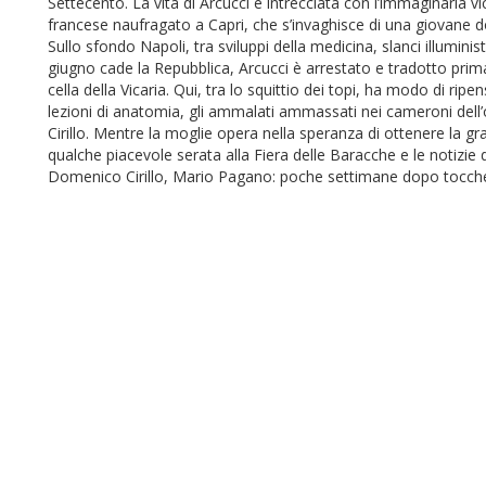
Settecento. La vita di Arcucci è intrecciata con l’immaginaria vi
francese naufragato a Capri, che s’invaghisce di una giovane do
Sullo sfondo Napoli, tra sviluppi della medicina, slanci illuminis
giugno cade la Repubblica, Arcucci è arrestato e tradotto prim
cella della Vicaria. Qui, tra lo squittio dei topi, ha modo di ripen
lezioni di anatomia, gli ammalati ammassati nei cameroni dell’o
Cirillo. Mentre la moglie opera nella speranza di ottenere la grazi
qualche piacevole serata alla Fiera delle Baracche e le notizie
Domenico Cirillo, Mario Pagano: poche settimane dopo toccher