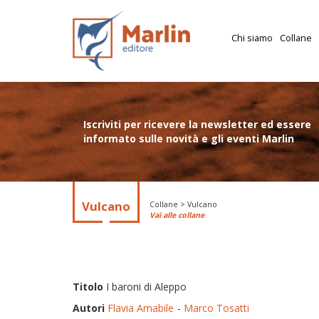
Chi siamo
Collane
Iscriviti per ricevere la newsletter ed essere
informato sulle novità e gli eventi Marlin
Vulcano
Collane > Vulcano
Vai alle collane
Titolo
I baroni di Aleppo
Autori
Flavia Amabile
Marco Tosatti