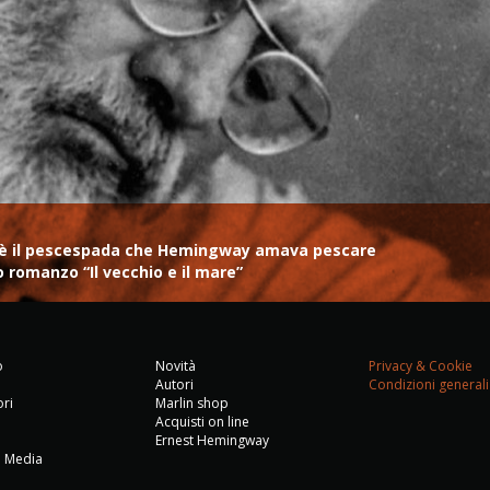
me, è il pescespada che Hemingway amava pescare
do romanzo “Il vecchio e il mare”
o
Novità
Privacy & Cookie
Autori
Condizioni generali
ori
Marlin shop
Acquisti on line
Ernest Hemingway
i Media