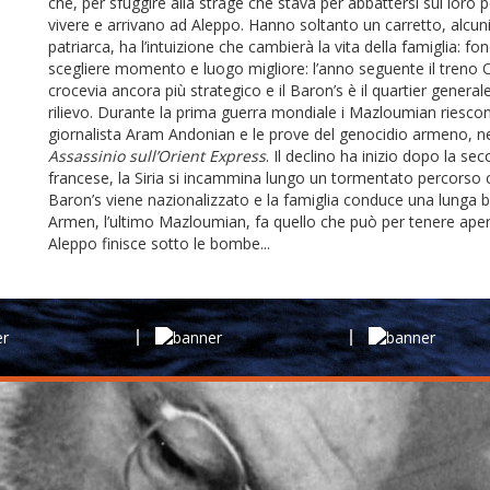
che, per sfuggire alla strage che stava per abbattersi sul loro 
vivere e arrivano ad Aleppo. Hanno soltanto un carretto, alcuni b
patriarca, ha l’intuizione che cambierà la vita della famiglia: f
scegliere momento e luogo migliore: l’anno seguente il treno Or
crocevia ancora più strategico e il Baron’s è il quartier generale
rilievo. Durante la prima guerra mondiale i Mazloumian riescon
giornalista Aram Andonian e le prove del genocidio armeno, neg
Assassinio sull’Orient Express
. Il declino ha inizio dopo la s
francese, la Siria si incammina lungo un tormentato percorso ch
Baron’s viene nazionalizzato e la famiglia conduce una lunga bat
Armen, l’ultimo Mazloumian, fa quello che può per tenere apert
Aleppo finisce sotto le bombe...