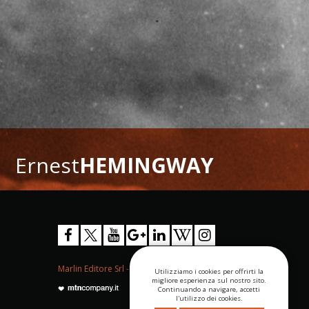
Ernest
HEMINGWAY
Marlin Editore Srl - P.IVA 04276670652
Utilizziamo i cookies per offrirti la
migliore esperienza sul nostro sito.
Continuando a navigare, accetti
l'utilizzo dei cookies.