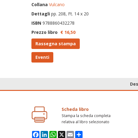
Collana
Vulcano
Dettagli
pp. 208, Ft. 14 x 20
ISBN
9788860432278
Prezzo libro
€ 16,
50
Rassegna stampa
Eventi
Des
Scheda libro
Stampa la scheda completa
relativa al libro selezionato
Facebook
LinkedIn
WhatsApp
X
Email
Condividi