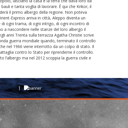
popolo, lasciano la casa e la terra che dava loro da
auli e tanta voglia di lavorare. È qui che Krikor, il
onderà il primo albergo della regione. Non poteva
ient-Express arriva in città, Aleppo diventa un
 di ogni trama, di ogni intrigo, di ogni incontro di
o a nascondere nelle stanze del loro albergo il
li anni Trenta sulla terrazza Agatha Christie scrive
econda guerra mondiale quando, terminato il controllo
e nel 1966 viene interrotto da un colpo di stato. Il
taglia contro lo Stato per riprenderne il controllo.
o l’albergo ma nel 2012 scoppia la guerra civile e