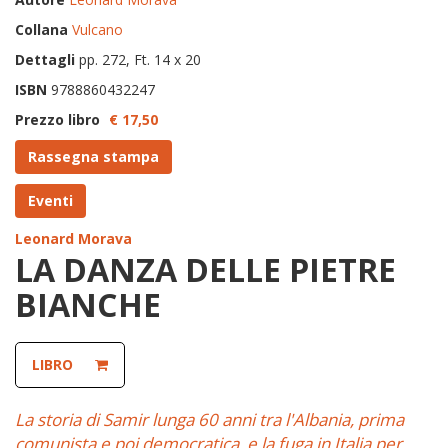
Collana
Vulcano
Dettagli
pp. 272, Ft. 14 x 20
ISBN
9788860432247
Prezzo libro
€ 17,
50
Rassegna stampa
Eventi
Leonard Morava
LA DANZA DELLE PIETRE
BIANCHE
LIBRO
La storia di Samir lunga 60 anni tra l'Albania, prima
comunista e poi democratica, e la fuga in Italia per