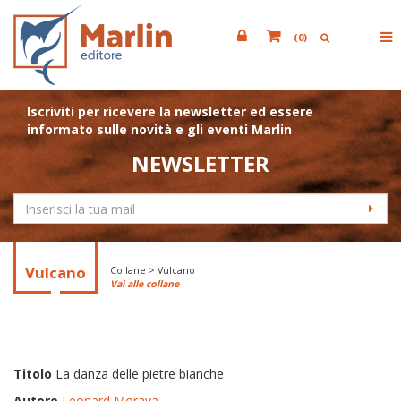
(
0
)
Iscriviti per ricevere la newsletter ed essere
informato sulle novità e gli eventi Marlin
NEWSLETTER
Vulcano
Collane > Vulcano
Vai alle collane
Titolo
La danza delle pietre bianche
Autore
Leonard Morava